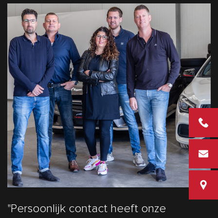
+31 2 43
info@vd
Van den
"Persoonlijk contact heeft onze