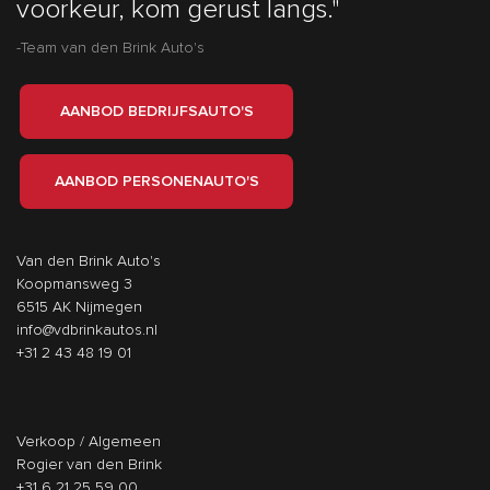
voorkeur, kom gerust langs."
-Team van den Brink Auto's
AANBOD BEDRIJFSAUTO'S
AANBOD PERSONENAUTO'S
Van den Brink Auto's
Koopmansweg 3
6515 AK Nijmegen
info@vdbrinkautos.nl
+31 2 43 48 19 01
Verkoop / Algemeen
Rogier van den Brink
+31 6 21 25 59 00