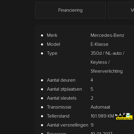
Financiering
V
Merk
Mercedes-Benz
Model
E-Klasse
Type
350d / NL-auto /
Keyless /
Sfeerverlichting
Aantal deuren
4
Aantal zitplaatsen
5
Aantal sleutels
2
Transmissie
Automaat
Tellerstand
161.989 KM
Aantal versnellingen
9
Bouwjaar
19-01-2017