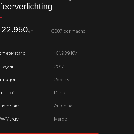
feerverlichting
 22.950,-
€387 per maand
lometerstand
161.989 KM
uwjaar
2017
rmogen
259 PK
andstof
Diesel
ansmissie
Automaat
W/Marge
Marge