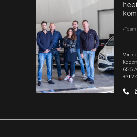
heef
kom 
-Team 
Van de
Koopm
6515 
+31 2 