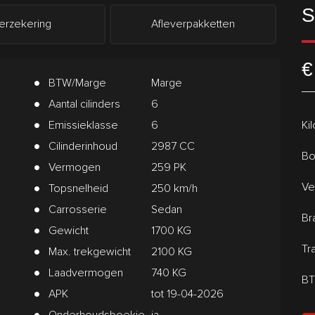
S
erzekering
Afleverpakketten
€
BTW/Marge
Marge
Aantal cilinders
6
Emissieklasse
6
Ki
Cilinderinhoud
2987 CC
Bo
Vermogen
259 PK
Ve
Topsnelheid
250 km/h
Carrosserie
Sedan
Br
Gewicht
1700 KG
Tr
Max. trekgewicht
2100 KG
Laadvermogen
740 KG
BT
APK
tot 19-04-2026
Onderhoudsboekje
ja