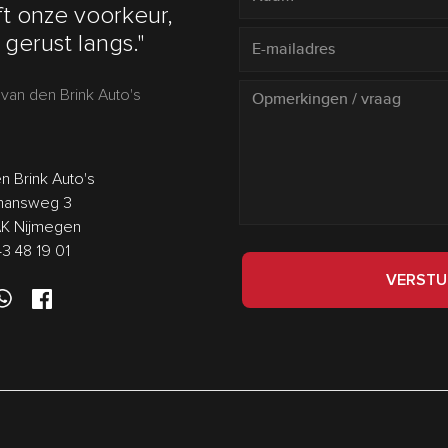
t onze voorkeur,
gerust langs."
van den Brink Auto's
n Brink Auto's
answeg 3
AK Nijmegen
43 48 19 01
VERSTU