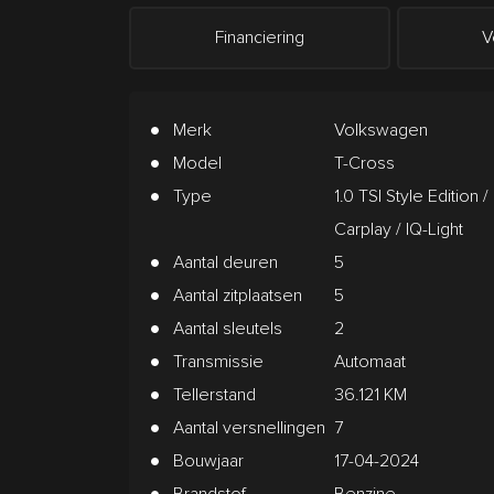
Financiering
V
Merk
Volkswagen
Model
T-Cross
Type
1.0 TSI Style Edition /
Carplay / IQ-Light
Aantal deuren
5
Aantal zitplaatsen
5
Aantal sleutels
2
Transmissie
Automaat
Tellerstand
36.121 KM
Aantal versnellingen
7
Bouwjaar
17-04-2024
Brandstof
Benzine