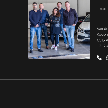
-Team 
Van de
Koopm
6515 
+31 2 