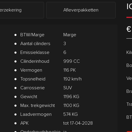
I
erzekering
Afleverpakketten
€
BTW/Marge
Marge
Aantal cilinders
3
Emissieklasse
6
Ki
Cilinderinhoud
999 CC
Bo
Vermogen
116 PK
Ve
Topsnelheid
192 km/h
Carrosserie
SUV
Br
Gewicht
1196 KG
Tr
Max. trekgewicht
1100 KG
Laadvermogen
574 KG
BT
APK
tot 17-04-2028
Onderhoudsboekje
ja