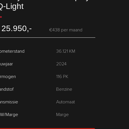
Q-Light
 25.950,-
€438 per maand
lometerstand
36.121 KM
uwjaar
2024
rmogen
116 PK
andstof
Benzine
ansmissie
Automaat
W/Marge
Marge