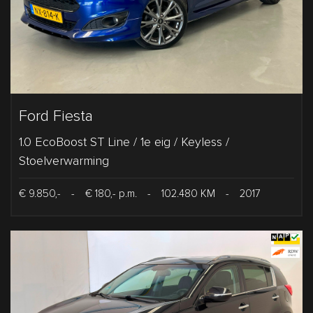
Ford Fiesta
1.0 EcoBoost ST Line / 1e eig / Keyless /
Stoelverwarming
€ 9.850,-
-
€ 180,- p.m.
-
102.480 KM
-
2017