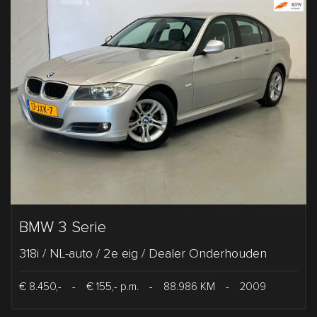
BMW 3 Serie
318i / NL-auto / 2e eig / Dealer Onderhouden
€ 8.450,-
-
€ 155,- p.m.
-
88.986 KM
-
2009