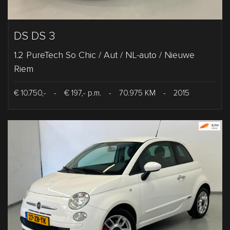
DS DS 3
1.2 PureTech So Chic / Aut / NL-auto / Nieuwe
Riem
€ 10.750,-
-
€ 197,- p.m.
-
70.975 KM
-
2015