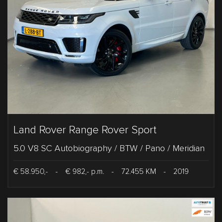
Land Rover Range Rover Sport
5.0 V8 SC Autobiography / BTW / Pano / Meridian
€ 58.950,-
-
€ 982,- p.m.
-
72.455 KM
-
2019