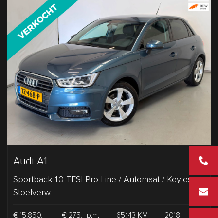
Audi A1
+31 2 43
Sportback 1.0 TFSI Pro Line / Automaat / Keyless /
info@vd
Stoelverw.
€ 15.850,-
-
€ 275,- p.m.
-
65.143 KM
-
2018