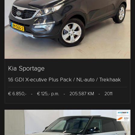
Kia Sportage
1.6 GDI X-ecutive Plus Pack / NL-auto / Trekhaak
€ 6.850,-
-
€ 125,- p.m.
-
205.587 KM
-
2011