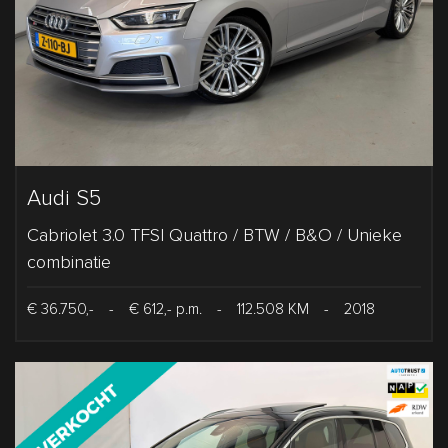
Audi S5
Cabriolet 3.0 TFSI Quattro / BTW / B&O / Unieke
combinatie
€ 36.750,-
-
€ 612,- p.m.
-
112.508 KM
-
2018