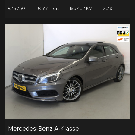
€ 18.750,-
-
€ 317,- p.m.
-
196.402 KM
-
2019
Mercedes-Benz A-Klasse