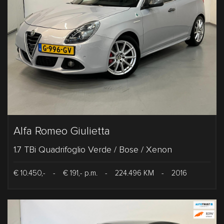
Alfa Romeo Giulietta
1.7 TBi Quadrifoglio Verde / Bose / Xenon
€ 10.450,-
-
€ 191,- p.m.
-
224.496 KM
-
2016