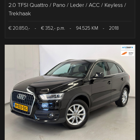
2.0 TFSI Quattro / Pano / Leder / ACC / Keyless /
Trekhaak
€ 20.850,-
-
€ 352,- p.m.
-
94.525 KM
-
2018