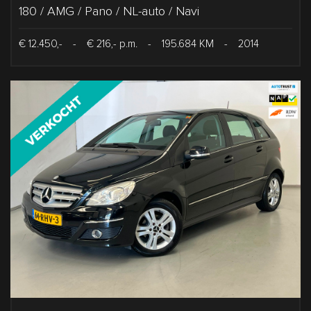
180 / AMG / Pano / NL-auto / Navi
€ 12.450,-
-
€ 216,- p.m.
-
195.684 KM
-
2014