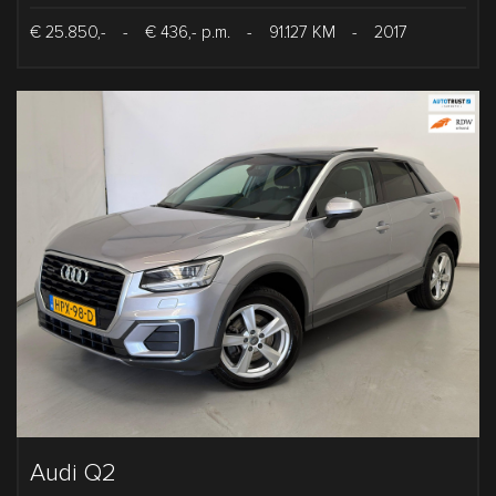
€ 25.850,-
-
€ 436,- p.m.
-
91.127 KM
-
2017
Audi Q2