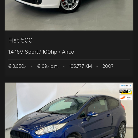
Fiat 500
1.4-16V Sport / 100hp / Airco
€ 3.650,-
-
€ 69,- p.m.
-
165.777 KM
-
2007