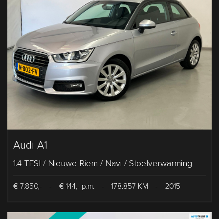
Audi A1
1.4 TFSI / Nieuwe Riem / Navi / Stoelverwarming
€ 7.850,-
-
€ 144,- p.m.
-
178.857 KM
-
2015