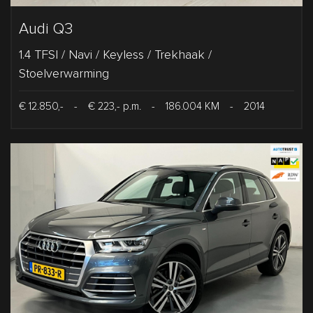
Audi Q3
1.4 TFSI / Navi / Keyless / Trekhaak /
Stoelverwarming
€ 12.850,-
-
€ 223,- p.m.
-
186.004 KM
-
2014