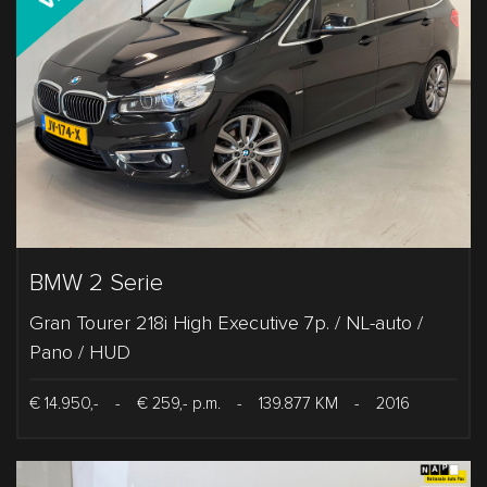
BMW 2 Serie
Gran Tourer 218i High Executive 7p. / NL-auto /
Pano / HUD
€ 14.950,-
-
€ 259,- p.m.
-
139.877 KM
-
2016