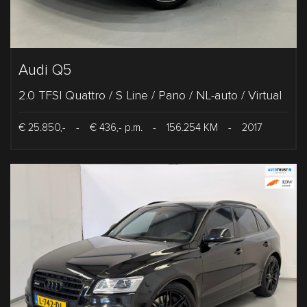
Audi Q5
2.0 TFSI Quattro / S Line / Pano / NL-auto / Virtual
€ 25.850,-
-
€ 436,- p.m.
-
156.254 KM
-
2017