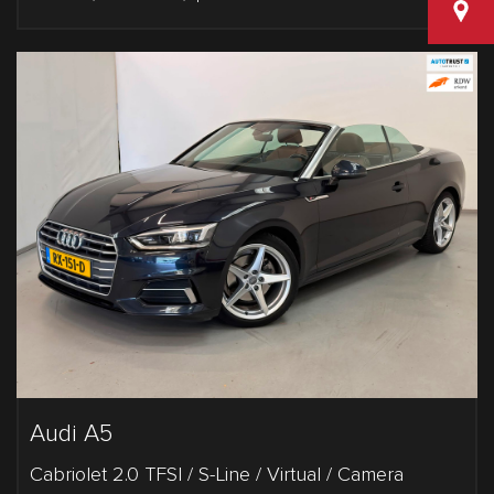
Van den
Audi A5
Cabriolet 2.0 TFSI / S-Line / Virtual / Camera