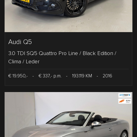
Audi Q5
3.0 TDI SQ5 Quattro Pro Line / Black Edition /
Clima / Leder
€ 19.950,-
-
€ 337,- p.m.
-
193.119 KM
-
2016