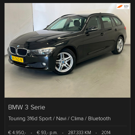
BMW 3 Serie
Touring 316d Sport / Navi / Clima / Bluetooth
€ 4.950,-
-
€ 93,- p.m.
-
287.333 KM
-
2014