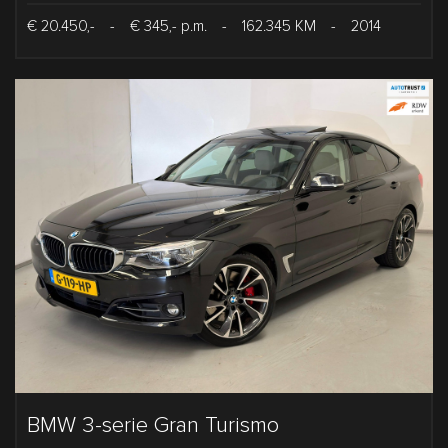
€ 20.450,-
-
€ 345,- p.m.
-
162.345 KM
-
2014
BMW 3-serie Gran Turismo