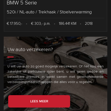
BMW 5 Serie
520i / NL-auto / Trekhaak / Stoelverwarming
€ 17.950,-
-
€ 303,- p.m.
-
186.441 KM
-
2018
Uw auto verzekeren?
U wilt uw auto zo goed mogelijk verzekeren. Of het nou een
zakelijke of particuliere rijder bent, u wilt geen gedoe en
betaalbare premies.
in
werkt samen met gerenommeerde
verzekeringsmaatschappijen die alles voor u regelen.
LEES MEER