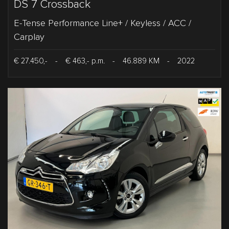
DS 7 Crossback
E-Tense Performance Line+ / Keyless / ACC /
Carplay
€ 27.450,-
-
€ 463,- p.m.
-
46.889 KM
-
2022