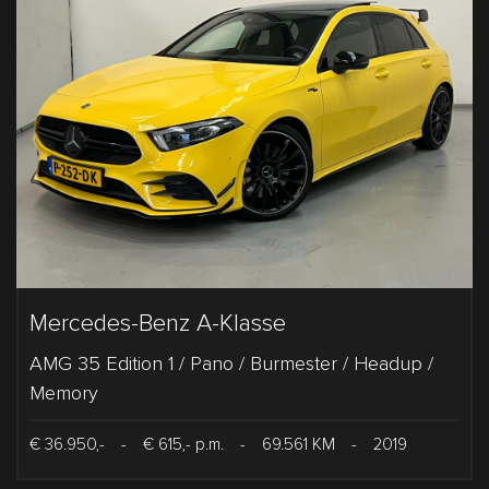
Mercedes-Benz A-Klasse
AMG 35 Edition 1 / Pano / Burmester / Headup /
Memory
€ 36.950,-
-
€ 615,- p.m.
-
69.561 KM
-
2019