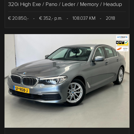
320i High Exe / Pano / Leder / Memory / Headup
€ 20.850,-
-
€ 352,- p.m.
-
108.037 KM
-
2018