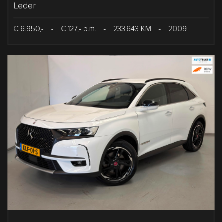
Leder
€ 6.950,-
-
€ 127,- p.m.
-
233.643 KM
-
2009