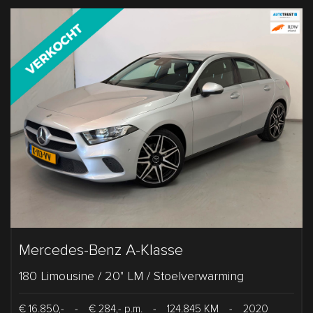
Mercedes-Benz A-Klasse
180 Limousine / 20" LM / Stoelverwarming
€ 16.850,-
-
€ 284,- p.m.
-
124.845 KM
-
2020