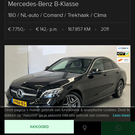
Mercedes-Benz B-Klasse
180 / NL-auto / Comand / Trekhaak / Clima
€ 7.750,-
-
€ 142,- p.m.
-
167.857 KM
-
2011
Onze pagina’s maken gebruik van functionele & analytische cookies. Door te
klikken op "Akkoord" ga je akkoord met ons gebruik van cookies.
Lees meer
AKKOORD